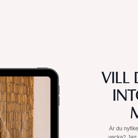
VILL
INT
M
Är du nyfik
vecka? Jag 