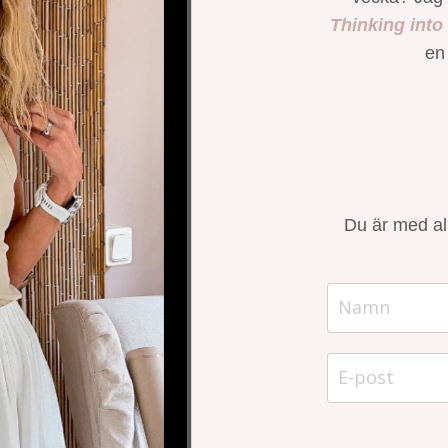
Thinking into
en
Du är med all