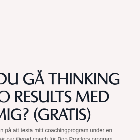
 DU GÅ THINKING
O RESULTS MED
IG? (GRATIS)
en på att testa mitt coachingprogram under en
är certifierad coach för Bob Proctors program