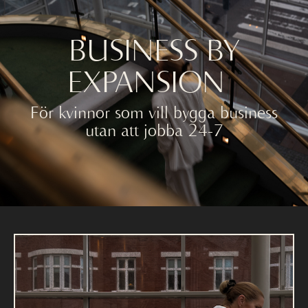
BUSINESS BY
EXPANSION
För kvinnor som vill bygga business
utan att jobba 24-7