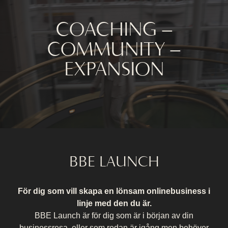
COACHING –
COMMUNITY –
EXPANSION
BBE LAUNCH
För dig som vill skapa en lönsam onlinebusiness i
linje med den du är.
BBE Launch är för dig som är i början av din
businessresa, eller som redan är igång men behöver