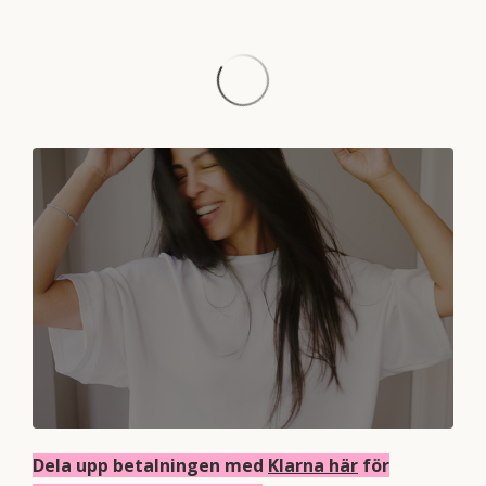
Dela upp betalningen med
Klarna här
för